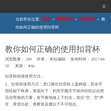
当前所在位置:
首页
»
新闻资讯
»
行业新闻
»
教
你如何正确的使用扣背杯
教你如何正确的使用扣背杯
浏览数量：
260
作者： 本站编辑 发布时间： 2017-04-
18 来源：
本站
["wechat","weibo","qzone","douban","email"]
扣背杯拍痰使用方法：
1、
扣背杯使用方式：虎口握住扣背杯上盖柄端，其余手
指轻贴于杯身，掌面向下，利用手腕关节保持轻松以自然
活动弯曲的力量，有节奏地做上下扣击，发出“空、空”声
音，骨突出处、脊椎骨及腰以下不可拍击。