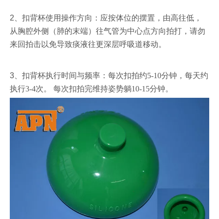
2、
扣背杯使用操作方向：应按体位的摆置，由高往低，
从胸腔外侧（肺的末端）往气管为中心点方向拍打，请勿
来回拍击以免导致痰液往更深层呼吸道移动。
3、
扣背杯执行时间与频率：每次扣拍约5-10分钟，每天约
执行3-4次。 每次扣拍完维持姿势躺10-15分钟。