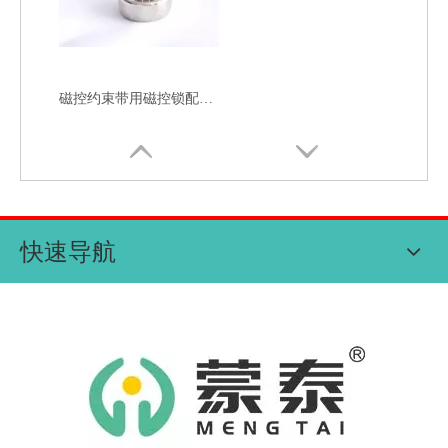
磁控约束带用磁控锁配件-合金磁控钥匙
快速导航