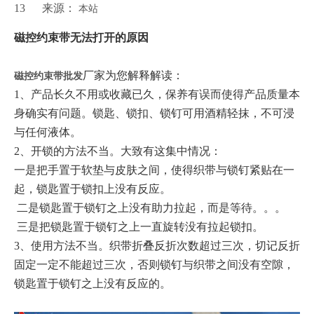
13 来源：
本站
["wechat","weibo","qzone","douban","email"]
磁控约束带无法打开的原因
厂家为您解释解读：
磁控约束带批发
1、产品长久不用或收藏已久，保养有误而使得产品质量本
身确实有问题。锁匙、锁扣、锁钉可用酒精轻抹，不可浸
与任何液体。
2、开锁的方法不当。大致有这集中情况：
一是把手置于软垫与皮肤之间，使得织带与锁钉紧贴在一
起，锁匙置于锁扣上没有反应。
二是锁匙置于锁钉之上没有助力拉起，而是等待。。。
三是把锁匙置于锁钉之上一直旋转没有拉起锁扣。
3、使用方法不当。织带折叠反折次数超过三次，切记反折
固定一定不能超过三次，否则锁钉与织带之间没有空隙，
锁匙置于锁钉之上没有反应的。