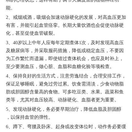
能
。
2
、戒烟戒酒，吸烟会加速动脉硬化的发展，对高血压更加
有害，并能引起血管痉挛。长期大量饮酒也会促使动脉硬
化，甚至促使血管破裂。
3
、
40
岁以上中年人应每年定期查体1次，及时发现高血压
及糖尿病等，并采取服药措施，降低或稳定血压，不要因
为工作繁忙而遗漏，即使错过查体机会，也应及时补上，
至少要测血压，做心脏、血脂和血糖化验等项检查。
4
、保持良好的生活方式，注意劳逸结合，合理安排工作，
保证足够睡眠，避免过劳过累。饮食需清淡，少食动物脂
肪或胆固醇含量高的食物。可多吃豆类、水果。蔬菜和鱼
类等，尤其对血压较高、动脉硬化、血脂者更为重要。
5
、发现动脉硬化，务必要早期治疗，降低血脂及胆固醇
，以保持血管的弹性。
6
、蹲下、弯腰及卧床、起身或改变体位时，动作务必要缓