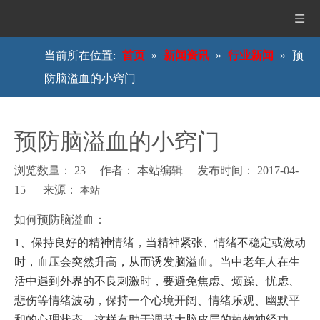
当前所在位置:
首页
»
新闻资讯
»
行业新闻
»
预
防脑溢血的小窍门
预防脑溢血的小窍门
浏览数量：
23
作者： 本站编辑 发布时间： 2017-04-
15 来源：
本站
["wechat","weibo","qzone","douban","email"]
如何预防脑溢血：
1
、保持良好的精神情绪，当精神紧张、情绪不稳定或激动
时，血压会突然升高，从而诱发脑溢血。当中老年人在生
活中遇到外界的不良刺激时，要避免焦虑、烦躁、忧虑、
悲伤等情绪波动，保持一个心境开阔、情绪乐观、幽默平
和的心理状态，这样有助于调节大脑皮层的植物神经功