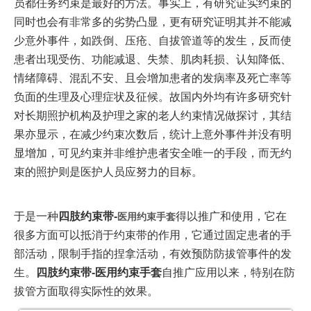
员都任务约束是最好的方法
。事实上，有研究证实约束的
同时也会有非常多的劣势凸显，更有研究证明其并不能减
少意外事件，如跌倒、压疮、自拔管道等的发生，反而使
患者出现受伤、功能减退、失禁、肌肉耗损、认知降低、
情绪障碍、混乱不安、且会增加患者的发病率及死亡率等
负面的生理及心理症状及征候。故国内外均有许多研究针
对长期照护机构及护理之家的老人约束情况做探讨，其结
果亦显示，在减少约束次数后，统计上意外事件并没有明
显增加，可见约束并非维护患者安全唯一的手段，而无约
束的照护则是医护人员应努力的目标。
于是一种
四肢约束带-
得以推广和使用，它在
医用约束手套
很多方面可以抵消于约束带的作用，它通过固定患者的手
部活动，限制手指的捏拿活动，有效预防防拔管事件的发
生。
四肢约束带-医用约束手套
自推广应用以来，特别在防
拔管方面取得实际性的效果。