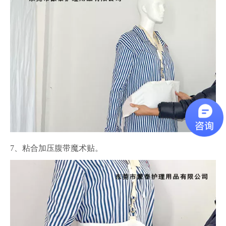
7、粘合加压腹带魔术贴。