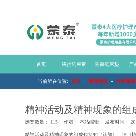
首页
磁控约束带
防褥疮床垫
产
当前所在位置:
首页
»
新闻资讯
»
行业新闻
精神活动及精神现象的组
浏览数量：
115
作者： 本站编辑 发布时间： 2017
["wechat","weibo","qzone","douban","email"]
精神活动及精神现象的组成包括知（认知）、情（