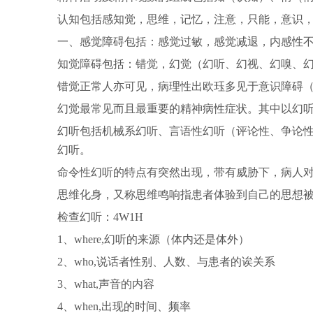
认知包括感知觉，思维，记忆，注意，只能，意识，
一、感觉障碍包括：感觉过敏，感觉减退，内感性
知觉障碍包括：错觉，幻觉（幻听、幻视、幻嗅、
错觉正常人亦可见，病理性出欧珏多见于意识障碍
幻觉最常见而且最重要的精神病性症状。其中以幻
幻听包括机械系幻听、言语性幻听（评论性、争论
幻听。
命令性幻听的特点有突然出现，带有威胁下，病人
思维化身，又称思维鸣响指患者体验到自己的思想
检查幻听：4W1H
1、where,幻听的来源（体内还是体外）
2、who,说话者性别、人数、与患者的诶关系
3、what,声音的内容
4、when,出现的时间、频率