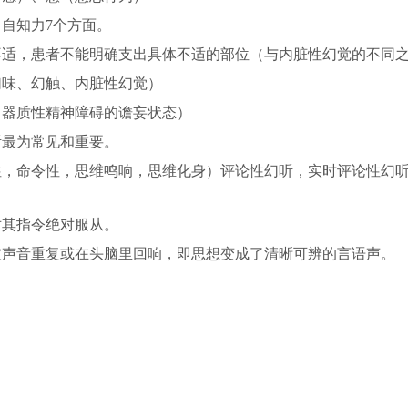
自知力7个方面。
不适，患者不能明确支出具体不适的部位（与内脏性幻觉的不同
幻味、幻触、内脏性幻觉）
（器质性精神障碍的谵妄状态）
听最为常见和重要。
性，命令性，思维鸣响，思维化身）评论性幻听，实时评论性幻
对其指令绝对服从。
被声音重复或在头脑里回响，即思想变成了清晰可辨的言语声。