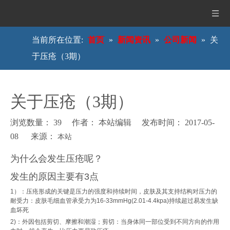
当前所在位置:
首页
»
新闻资讯
»
公司新闻
»
关
于压疮（3期）
关于压疮（3期）
浏览数量：
39
作者： 本站编辑 发布时间： 2017-05-
08 来源：
本站
["wechat","weibo","qzone","douban","email"]
为什么会发生压疮呢？
发生的原因主要有3点
1）：压疮形成的关键是压力的强度和持续时间，皮肤及其支持结构对压力的
耐受力：皮肤毛细血管承受力为16-33mmHg(2.01-4.4kpa)持续超过易发生缺
血坏死
2)：外因包括剪切、摩擦和潮湿；剪切：当身体同一部位受到不同方向的作用