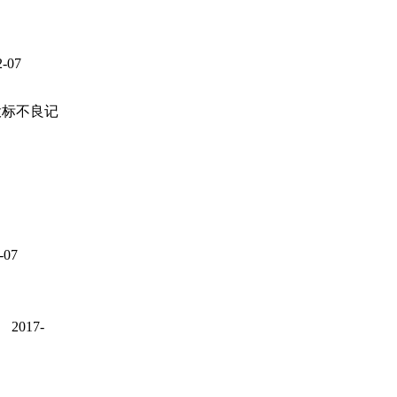
07
投标不良记
07
017-