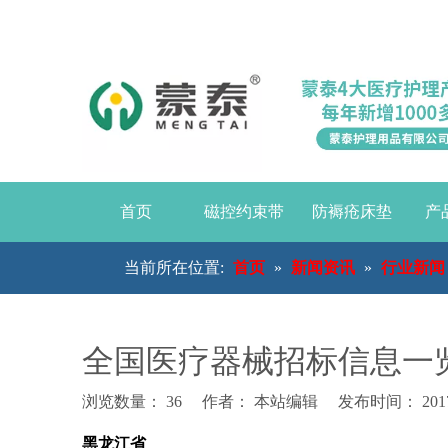
首页
磁控约束带
防褥疮床垫
产
当前所在位置:
首页
»
新闻资讯
»
行业新闻
全国医疗器械招标信息一
浏览数量：
36
作者： 本站编辑 发布时间： 2017
["wechat","weibo","qzone","douban","email"]
黑龙江省