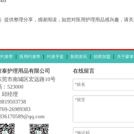
03
50.com）提供整理分享，感谢阅读，如您对医用护理用品感兴趣，请
|
|
|
|
|
控约束带
医用约束带
约束手套
新闻资讯
招商加盟
关于蒙泰
蒙泰护理用品有限公司
在线留言
东莞市南城区宏远路10号
码
：
523000
：邱经理
19503738
9-26989383
6170589@qq.com