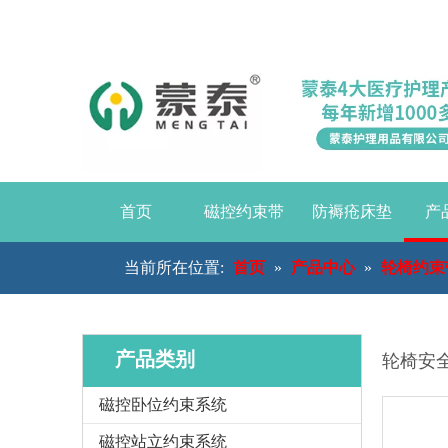
首页
磁控约束带
防褥疮床垫
产
当前所在位置:
首页
»
产品中心
»
轮椅约束
产品类别
轮椅安
磁控卧位约束系统
磁控站立约束系统