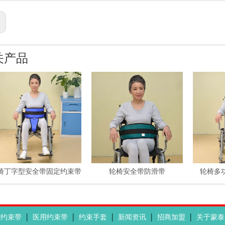
:
关产品
椅丁字型安全带固定约束带
轮椅安全带防滑带
轮椅多
|
|
|
|
|
控约束带
医用约束带
约束手套
新闻资讯
招商加盟
关于蒙泰