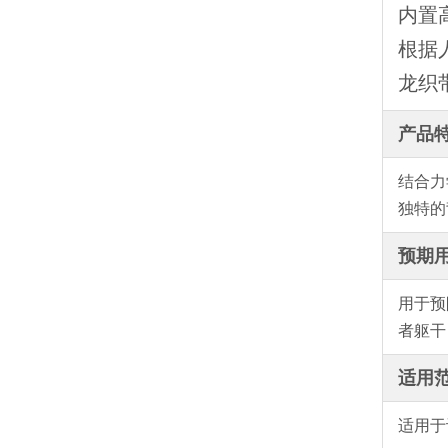
内置
根据
龙织
产品
结合力
独特的
预期
用于预
者躯干
适用
适用于