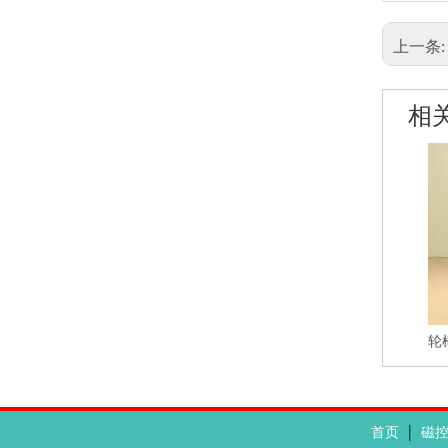
上一条
相
轮
|
首页
磁