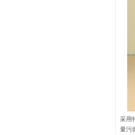
采用
量污