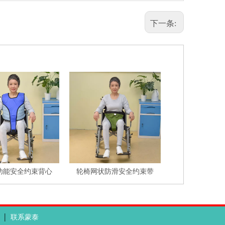
下一条:
功能安全约束背心
轮椅网状防滑安全约束带
|
联系蒙泰