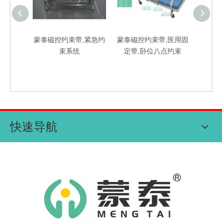
 腕部磁
蒙泰磁控约束带,紧急约
蒙泰磁控约束带,医用固
束带 磁
束系统
定带,卧位八点约束
固定带批
快速导航