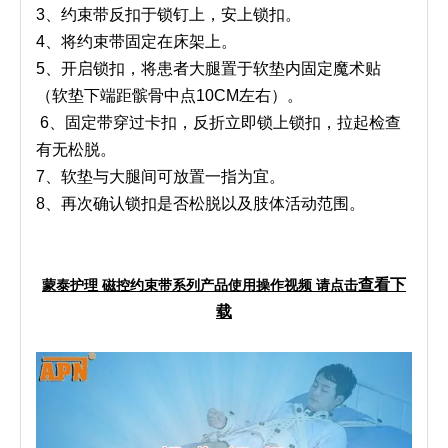
3、约束带反扣于锁钉上，安上锁扣。
4、将约束带固定在床架上。
5、开启锁扣，将患者大腿置于软垫内固定魔术贴
（软垫下端距髌骨中点10CM左右）。
6、固定带穿过卡扣，反折立即锁上锁扣，拉起检查
有无松脱。
7、软垫与大腿间可放置一指为宜。
8、再次确认锁扣是否松脱以及肢体活动范围。
查看下
蒙泰护理 磁控
约束带系列产品使用操作视频 请点击
载