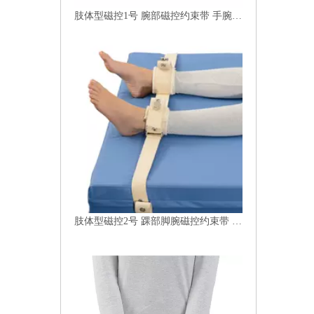
肢体型磁控1号 腕部磁控约束带 手腕约束带 磁控约束带 腕部固定带批发
肢体型磁控2号 踝部脚腕磁控约束带 双脚磁扣式约束带