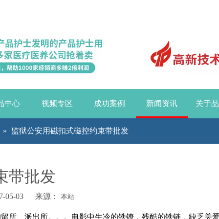
品中心
视频专区
成功案例
新闻资讯
关于品
»
监狱公安用磁扣式磁控约束带批发
束带批发
-05-03 来源：
本站
拘留所、派出所。。。电影中生冷的铁镣，残酷的铁链，缺乏关