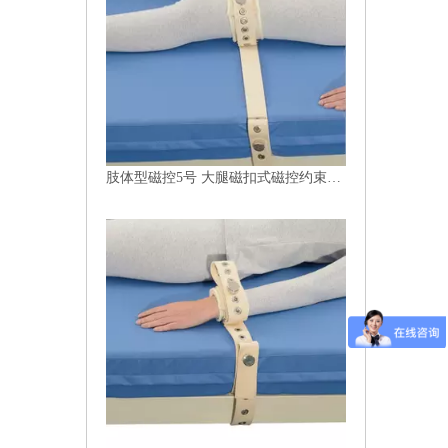
肢体型磁控5号 大腿磁扣式磁控约束带 医用固定带定制