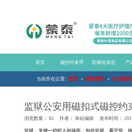
首页
磁控约束带
防褥疮床垫
产
当前所在位置:
首页
»
新闻资讯
»
行业新闻
监狱公安用磁扣式磁控约
浏览数量：
82
作者： 本站编辑 发布时间： 2017
["wechat","weibo","qzone","douban","email"]
监狱，关押一切犯人的场所，包括监狱、看守所、