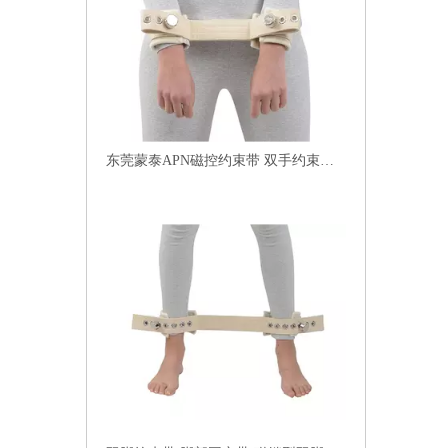
东莞蒙泰APN磁控约束带 双手约束带 磁扣式约束带 磁扣约束带