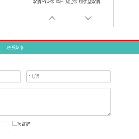
双脚约束带 脚部固定带 磁锁型双脚约束带 双脚磁控约束带供应商
|
联系蒙泰