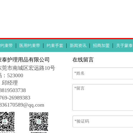
|
|
|
|
|
控约束带
医用约束带
约束手套
新闻资讯
招商加盟
关于蒙泰
蒙泰护理用品有限公司
在线留言
东莞市南城区宏远路10号
码
：
523000
：邱经理
19503738
9-26989383
6170589@qq.com