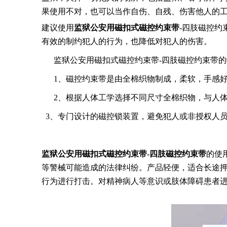
果使用不对，也可以当作自伤、自残、伤害他人的
建议使用
监狱
公安
用磁扣式磁控约束带-
四肢磁控约
有效的制约犯人的行为，也降低对犯人的伤害。
监狱公安用磁扣式磁控约束带-
四肢磁控约束带
的
1、磁控约束带是由全棉织物制成，柔软，手感
2、根据人体工学选择不同尺寸全棉织物，与人
3、专门设计的磁控锁装置，避免犯人或非授权人
监狱
公安
用磁扣式磁控约束带-
四肢磁控约束带
的使
等警械可能造成的法律纠纷。产品轻便，适合长途押
行为进行打击。对精神病人等意识或肢体障碍患者